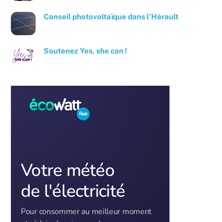
Conseil photovoltaïque dans l’Hérault
Soutenez Yes, she can !