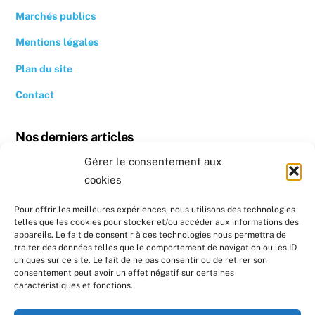
Marchés publics
Mentions légales
Plan du site
Contact
Nos derniers articles
Gérer le consentement aux
Revoir la conférence « Quand se chauffer devient un luxe »
cookies
Conseil photovoltaïque dans l’Hérault
Pour offrir les meilleures expériences, nous utilisons des technologies
telles que les cookies pour stocker et/ou accéder aux informations des
Nos prochains évènements
appareils. Le fait de consentir à ces technologies nous permettra de
traiter des données telles que le comportement de navigation ou les ID
uniques sur ce site. Le fait de ne pas consentir ou de retirer son
Formation : Réaliser un diagnostic sociotechnique au
consentement peut avoir un effet négatif sur certaines
domicile de ménages en précarité énergétique
caractéristiques et fonctions.
Formation : Réaliser un diagnostic sociotechnique au