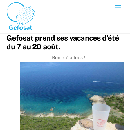
Skip
Men
to
content
Gefosat prend ses vacances d’été
du 7 au 20 août.
Bon été à tous !