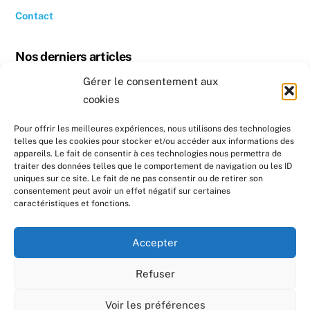
Contact
Nos derniers articles
Gérer le consentement aux
Revoir la conférence « Quand se chauffer devient un luxe »
cookies
Conseil photovoltaïque dans l’Hérault
Pour offrir les meilleures expériences, nous utilisons des technologies
telles que les cookies pour stocker et/ou accéder aux informations des
Nos prochains évènements
appareils. Le fait de consentir à ces technologies nous permettra de
traiter des données telles que le comportement de navigation ou les ID
uniques sur ce site. Le fait de ne pas consentir ou de retirer son
Formation : Réaliser un diagnostic sociotechnique au
consentement peut avoir un effet négatif sur certaines
domicile de ménages en précarité énergétique
caractéristiques et fonctions.
Formation : Réaliser un diagnostic sociotechnique au
Accepter
domicile de ménages en précarité énergétique
Refuser
Tous droits réservés - Conception par
CreaZo.fr
et par
Carole
Voir les préférences
LLAMAS