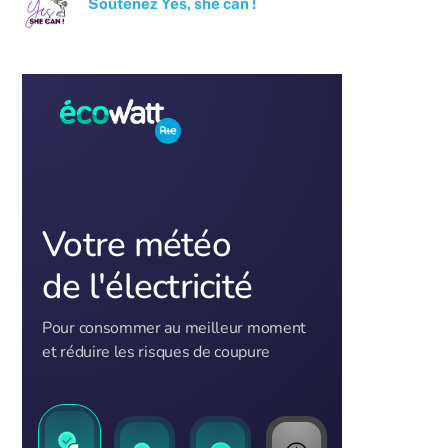
Soutenez Yes, she can !