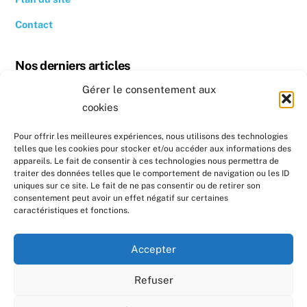
Contact
Nos derniers articles
Gérer le consentement aux
Revoir la conférence « Quand se chauffer devient un luxe »
cookies
Conseil photovoltaïque dans l’Hérault
Pour offrir les meilleures expériences, nous utilisons des technologies
telles que les cookies pour stocker et/ou accéder aux informations des
Nos prochains évènements
appareils. Le fait de consentir à ces technologies nous permettra de
traiter des données telles que le comportement de navigation ou les ID
uniques sur ce site. Le fait de ne pas consentir ou de retirer son
Formation : Réaliser un diagnostic sociotechnique au
consentement peut avoir un effet négatif sur certaines
domicile de ménages en précarité énergétique
caractéristiques et fonctions.
Formation : Réaliser un diagnostic sociotechnique au
Accepter
domicile de ménages en précarité énergétique
Refuser
Tous droits réservés - Conception par
CreaZo.fr
et par
Carole