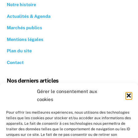
Notre histoire
Actualités & Agenda
Marchés publics
Mentions légales
Plan du site
Contact
Nos derniers articles
Gérer le consentement aux
Revoir la conférence « Quand se chauffer devient un luxe »
cookies
Conseil photovoltaïque dans l’Hérault
Pour offrir les meilleures expériences, nous utilisons des technologies
telles que les cookies pour stocker et/ou accéder aux informations des
Nos prochains évènements
appareils. Le fait de consentir à ces technologies nous permettra de
traiter des données telles que le comportement de navigation ou les ID
uniques sur ce site. Le fait de ne pas consentir ou de retirer son
Formation : Réaliser un diagnostic sociotechnique au