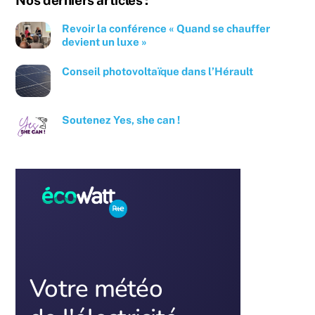
Nos derniers articles :
Revoir la conférence « Quand se chauffer
devient un luxe »
Conseil photovoltaïque dans l’Hérault
Soutenez Yes, she can !