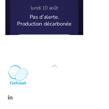
Back
To
Top
Linkedin