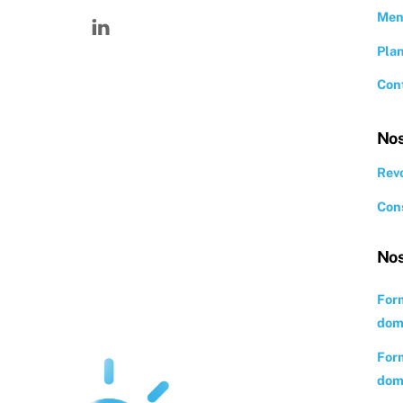
Linkedin
Men
Plan
Con
Nos
Revo
Cons
Nos
Form
domi
Form
domi