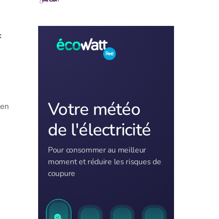
:
 en