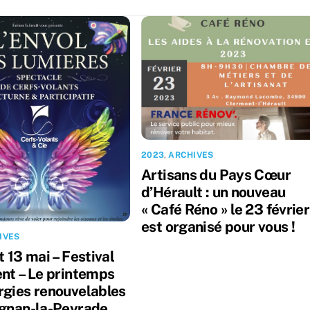
2023
,
ARCHIVES
Artisans du Pays Cœur
d’Hérault : un nouveau
« Café Réno » le 23 février
est organisé pour vous !
IVES
t 13 mai – Festival
ent – Le printemps
rgies renouvelables
ignan-la-Peyrade