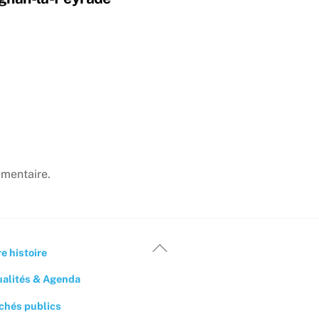
mentaire.
Back
e histoire
To
ualités & Agenda
Top
chés publics