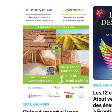
2023
,
ARCH
Les 12 e
Atout v
des éne
2023
,
ARCHIVES
à Front
Gefosat organise l’expo