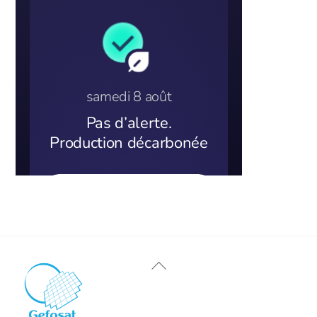
Back
To
Top