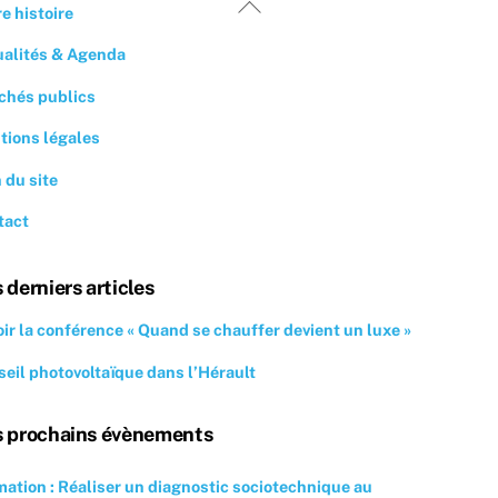
Back
e histoire
To
ualités & Agenda
Top
chés publics
tions légales
 du site
tact
 derniers articles
ir la conférence « Quand se chauffer devient un luxe »
eil photovoltaïque dans l’Hérault
 prochains évènements
ation : Réaliser un diagnostic sociotechnique au