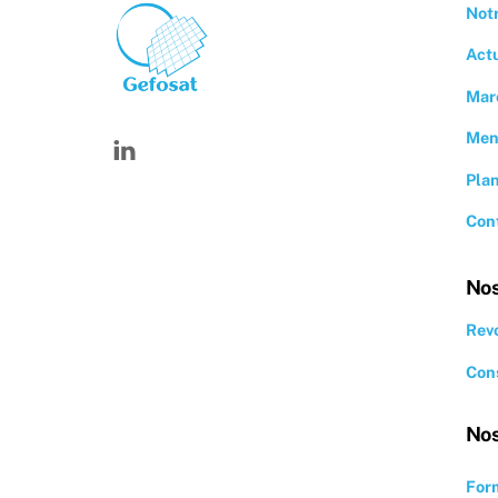
Notr
Act
Mar
Linkedin
Men
Plan
Con
Nos
Revo
Cons
Nos
Form