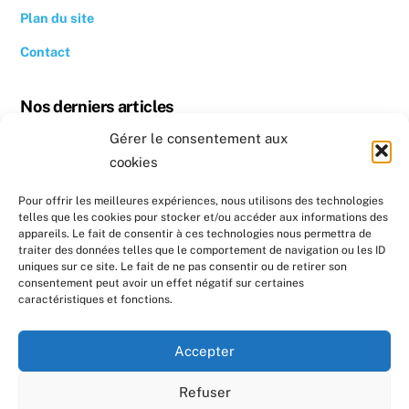
Plan du site
Contact
Nos derniers articles
Gérer le consentement aux
Revoir la conférence « Quand se chauffer devient un luxe »
cookies
Conseil photovoltaïque dans l’Hérault
Pour offrir les meilleures expériences, nous utilisons des technologies
telles que les cookies pour stocker et/ou accéder aux informations des
Nos prochains évènements
appareils. Le fait de consentir à ces technologies nous permettra de
traiter des données telles que le comportement de navigation ou les ID
uniques sur ce site. Le fait de ne pas consentir ou de retirer son
Formation : Réaliser un diagnostic sociotechnique au
consentement peut avoir un effet négatif sur certaines
domicile de ménages en précarité énergétique
caractéristiques et fonctions.
Formation : Réaliser un diagnostic sociotechnique au
Accepter
domicile de ménages en précarité énergétique
Refuser