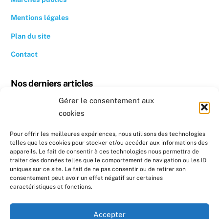
Mentions légales
Plan du site
Contact
Nos derniers articles
Gérer le consentement aux
Revoir la conférence « Quand se chauffer devient un luxe »
cookies
Conseil photovoltaïque dans l’Hérault
Pour offrir les meilleures expériences, nous utilisons des technologies
telles que les cookies pour stocker et/ou accéder aux informations des
Nos prochains évènements
appareils. Le fait de consentir à ces technologies nous permettra de
traiter des données telles que le comportement de navigation ou les ID
uniques sur ce site. Le fait de ne pas consentir ou de retirer son
Formation : Réaliser un diagnostic sociotechnique au
consentement peut avoir un effet négatif sur certaines
domicile de ménages en précarité énergétique
caractéristiques et fonctions.
Formation : Réaliser un diagnostic sociotechnique au
Accepter
domicile de ménages en précarité énergétique