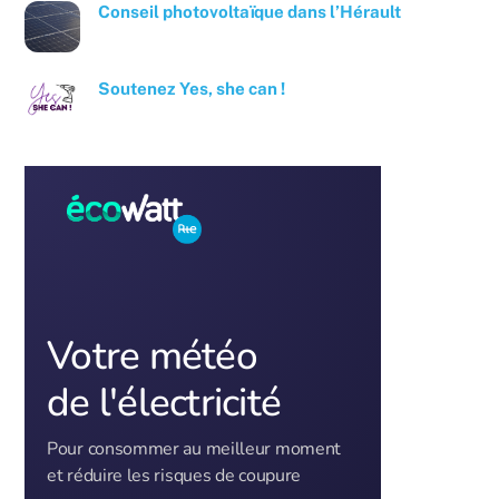
Conseil photovoltaïque dans l’Hérault
Soutenez Yes, she can !