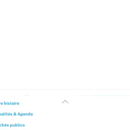
Back
e histoire
To
ualités & Agenda
Top
chés publics