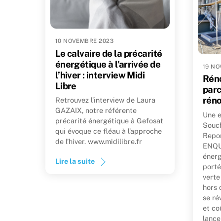
10 NOVEMBRE 2023
Le calvaire de la précarité
énergétique à l’arrivée de
19 NO
l’hiver : interview Midi
Réno
Libre
parc
réno
Retrouvez l’interview de Laura
GAZAIX, notre référente
Une e
précarité énergétique à Gefosat
Souch
qui évoque ce fléau à l’approche
Repor
de l’hiver. www.midilibre.fr
ENQU
énerg
Lire la suite
porté
verte
hors 
se ré
et co
lance