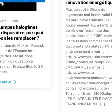
rénovation énergétiqu
Plus de sept millions de
logements mal isolés, voici l
du parc privé français ! Le
VEMBRE 2018
gouvernement, lui, a l’ambit
 lampes halogènes
de rénover l’ensemble des
 disparaître, par quoi
habitations d’ici 2050, mai
-on les remplacer ?
les faits nous sommes très 
vention de Maksim Roland,
du compte. Un plateau TV 
iller de l’Espace Info
environnement à voir ici :
ie de Gefosat dans
https://www.youtube.com/w
ssion « La question à
?time_continue=1&v=pF7U-
ert » sur France Bleu le 26
oMOpPA Plus d’infos ici :
mbre.
https://www.actu-
environnement.com/ae/news
a suite
eau-tv-renovation-energeti
contraindre-dubreuil-cler-
Torrollion-fnaim-31690.ph
LES PLATEAUX TÉLÉ D’AC
ENVIRONNEMENT : […]