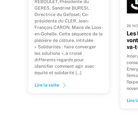
REBOULET, Présidente du
GERES, Sandrine BURESI,
Directrice du Gefosat, Co-
présidente du CLER, Jean-
26 NO
François CARON, Maire de Loos-
Les
en-Gohelle. Cette séquence de la
vont
plénière de clôture, intitulée
va-t
« Solidarités : faire converger
les solutions », a croisé
Inter
différents regards pour
conse
identifier comment agir avec
Energ
équité et solidarité […]
l’émi
l’exp
Lire la suite
nove
Lire l