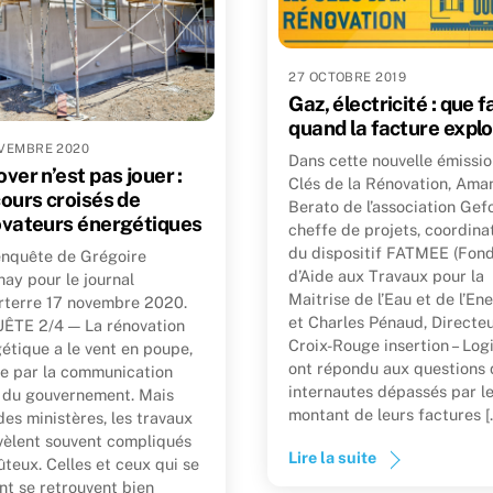
27 OCTOBRE 2019
Gaz, électricité : que f
quand la facture explo
VEMBRE 2020
Dans cette nouvelle émissi
ver n’est pas jouer :
Clés de la Rénovation, Ama
ours croisés de
Berato de l’association Gef
vateurs énergétiques
cheffe de projets, coordina
du dispositif FATMEE (Fon
nquête de Grégoire
d’Aide aux Travaux pour la
ay pour le journal
Maitrise de l’Eau et de l’Ene
terre 17 novembre 2020.
et Charles Pénaud, Directe
ÊTE 2/4 — La rénovation
Croix-Rouge insertion – Log
étique a le vent en poupe,
ont répondu aux questions 
e par la communication
internautes dépassés par l
 du gouvernement. Mais
montant de leurs factures [
des ministères, les travaux
vèlent souvent compliqués
Lire la suite
ûteux. Celles et ceux qui se
nt se retrouvent bien