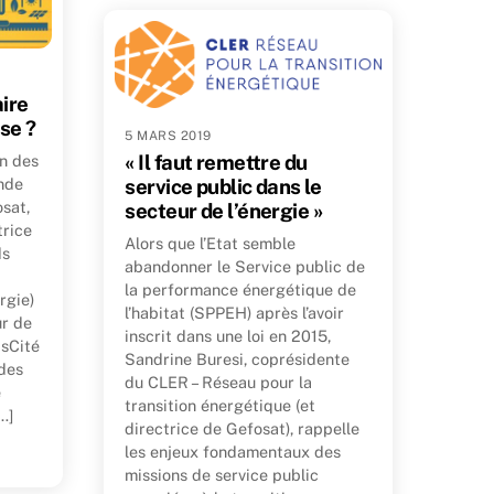
aire
se ?
5 MARS 2019
« Il faut remettre du
on des
nde
service public dans le
osat,
secteur de l’énergie »
trice
Alors que l’Etat semble
ds
abandonner le Service public de
la performance énergétique de
rgie)
l’habitat (SPPEH) après l’avoir
ur de
inscrit dans une loi en 2015,
isCité
Sandrine Buresi, coprésidente
des
du CLER – Réseau pour la
e
transition énergétique (et
…]
directrice de Gefosat), rappelle
les enjeux fondamentaux des
missions de service public