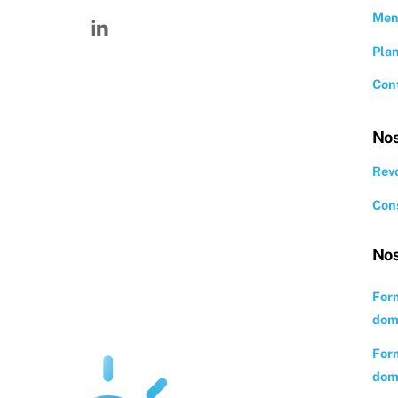
Linkedin
Men
Plan
Con
Nos
Revo
Cons
Nos
Form
domi
Form
domi