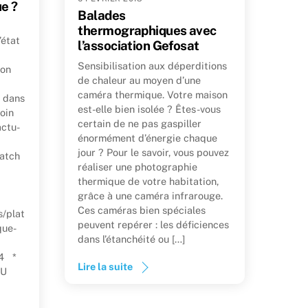
e ?
Balades
thermographiques avec
’état
l’association Gefosat
Sensibilisation aux déperditions
ion
de chaleur au moyen d’une
caméra thermique. Votre maison
s dans
est-elle bien isolée ? Êtes-vous
loin
certain de ne pas gaspiller
actu-
énormément d’énergie chaque
jour ? Pour le savoir, vous pouvez
atch
réaliser une photographie
thermique de votre habitation,
grâce à une caméra infrarouge.
Ces caméras bien spéciales
/plat
peuvent repérer : les déficiences
que-
dans l’étanchéité ou […]
p4 *
Lire la suite
TU