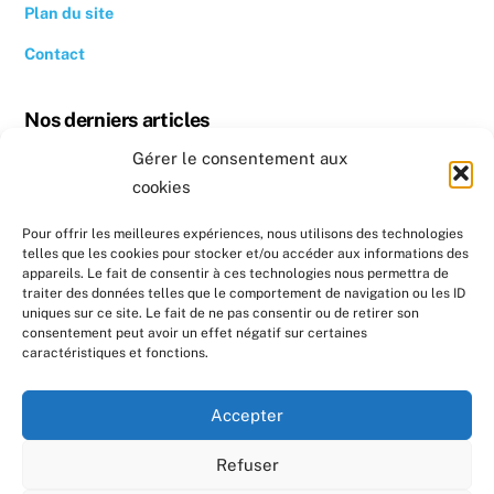
Plan du site
Contact
Nos derniers articles
Gérer le consentement aux
Revoir la conférence « Quand se chauffer devient un luxe »
cookies
Conseil photovoltaïque dans l’Hérault
Pour offrir les meilleures expériences, nous utilisons des technologies
telles que les cookies pour stocker et/ou accéder aux informations des
Nos prochains évènements
appareils. Le fait de consentir à ces technologies nous permettra de
traiter des données telles que le comportement de navigation ou les ID
uniques sur ce site. Le fait de ne pas consentir ou de retirer son
Formation : Réaliser un diagnostic sociotechnique au
consentement peut avoir un effet négatif sur certaines
domicile de ménages en précarité énergétique
caractéristiques et fonctions.
Formation : Réaliser un diagnostic sociotechnique au
Accepter
domicile de ménages en précarité énergétique
Refuser